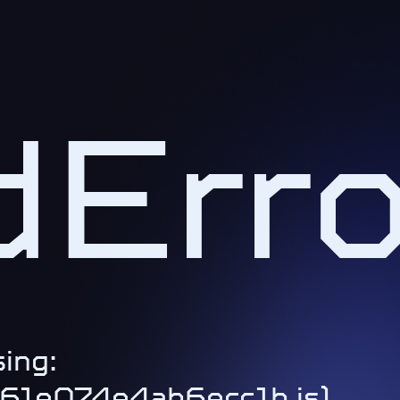
Erro
ing:
1-61e074e4ab6ecc1b.js)