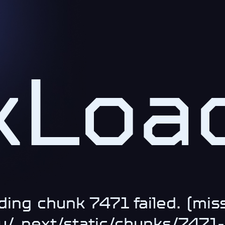
kLoad
ding chunk 7471 failed. (miss
.ru/_next/static/chunks/747