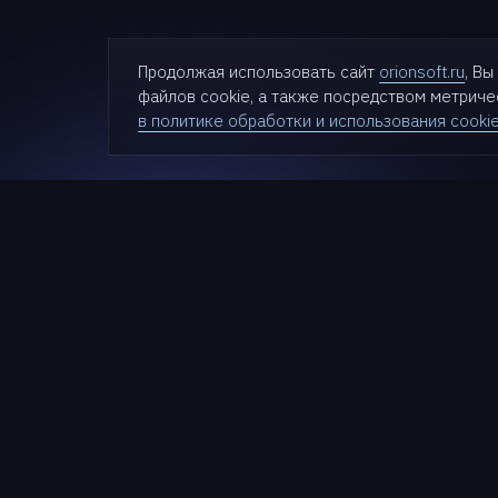
Продолжая использовать сайт
orionsoft.ru
, В
файлов cookie, а также посредством метрич
в политике обработки и использования cooki
Проду
zVirt
SDN zVir
Nova
Cloudlin
Termit
+7 (499) 281-90-03
StarVaul
HyperDr
info@orionsoft.ru
StarGuar