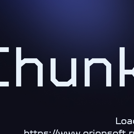
Chun
Loa
https://www.orionsoft