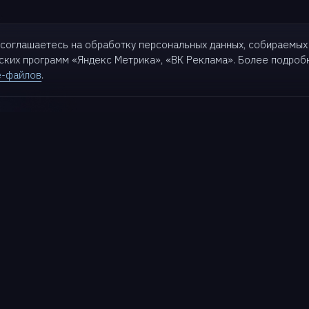
ы соглашаетесь на обработку персональных данных, собираемых
еских программ «Яндекс Метрика»,
«ВК Реклама». Более подро
e-файлов
.
кты
Для бизнеса
Партнерам
Решения
Партнеры
t
Кейсы
Стать партнером
Партнерский портал
k
База знаний
Поддержка
Матрица совместимости
t
Блог
Документация
ive
Wiki
Техподдержка
d AI
Roadmap
Портал заказчика
Релизы
Обучение