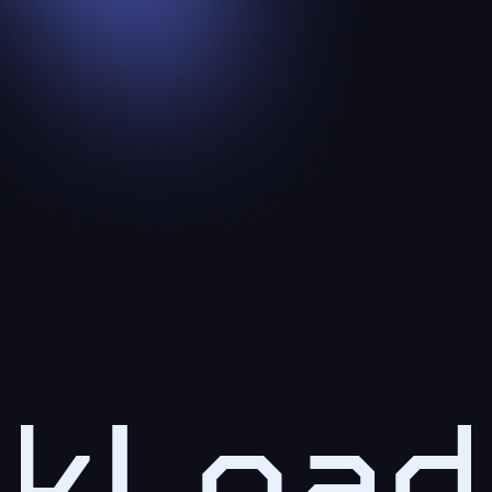
kLoad