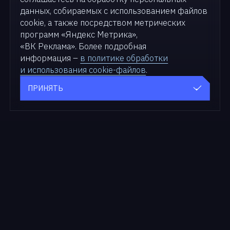
данных, собираемых с использованием файлов
cookie, а также посредством метрических
программ «Яндекс Метрика»,
«ВК Реклама». Более подробная
информация –
в политике обработки
и использования cookie-файлов
.
ПРИНЯТЬ
Продукты
Для бизнеса
zVirt
Решения
SDN zVirt
Кейсы