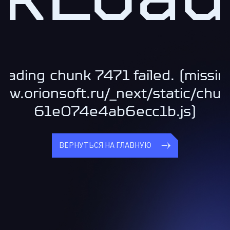
oading chunk 7471 failed. (missin
www.orionsoft.ru/_next/static/chu
61e074e4ab6ecc1b.js)
ВЕРНУТЬСЯ НА ГЛАВНУЮ