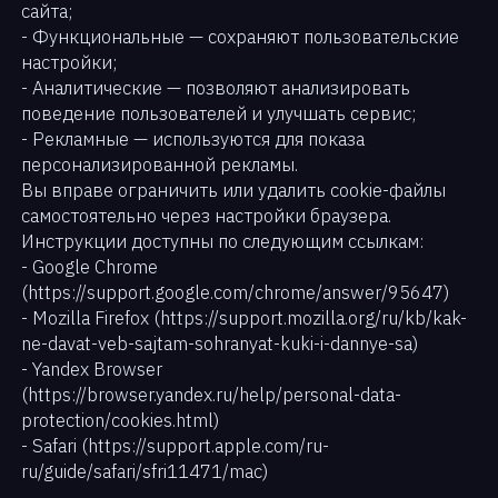
сайта;
- Функциональные — сохраняют пользовательские
настройки;
Кейсы
- Аналитические — позволяют анализировать
поведение пользователей и улучшать сервис;
- Рекламные — используются для показа
База знаний
персонализированной рекламы.
Вы вправе ограничить или удалить cookie-файлы
самостоятельно через настройки браузера.
Партнерам
Инструкции доступны по следующим ссылкам:
- Google Chrome
(https://support.google.com/chrome/answer/95647)
- Mozilla Firefox (https://support.mozilla.org/ru/kb/kak-
О нас
ne-davat-veb-sajtam-sohranyat-kuki-i-dannye-sa)
- Yandex Browser
(https://browser.yandex.ru/help/personal-data-
Wiki
protection/cookies.html)
- Safari (https://support.apple.com/ru-
ru/guide/safari/sfri11471/mac)
Обучение