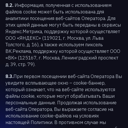
8.2.
Информация, полученная с использованием
файлов cookie может быть использована для
аналитики посещения веб-сайтов Оператора. Для
Портал заказчика
этих целей данные могут быть переданы в сервисы
Яндекс.Метрика, поддержку которой осуществляет
ООО «ЯНДЕКС» (119021, г. Москва, ул. Льва
Техподдержка
Толстого, д. 16), а также используем пиксель
ВК.Реклама, поддержку которой осуществляет ООО
«ВК» (125167, г. Москва, Ленинградский проспект
Партнерский портал
д. 39, стр. 79).
8.3.
При первом посещении веб-сайта Оператора Вы
увидите всплывающее окно – cookie-баннер,
СВЯЗАТЬСЯ С НАМИ
который означает, что на веб-сайте используются
файлы cookie, которые могут обрабатывать Ваши
персональные данные. Продолжая использование
веб-сайта Оператора, Вы выражаете согласие на
использование cookie-файлов на условиях
настоящей Политики. В противном случае мы