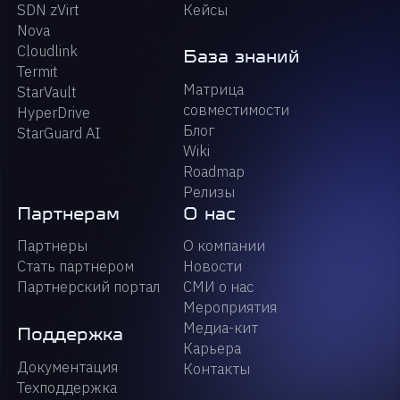
SDN zVirt
Кейсы
Nova
Cloudlink
База знаний
Termit
Матрица
StarVault
совместимости
HyperDrive
Блог
StarGuard AI
Wiki
Roadmap
Релизы
Партнерам
О нас
Партнеры
О компании
Стать партнером
Новости
Партнерский портал
СМИ о нас
Мероприятия
Медиа-кит
Поддержка
Карьера
Документация
Контакты
Техподдержка