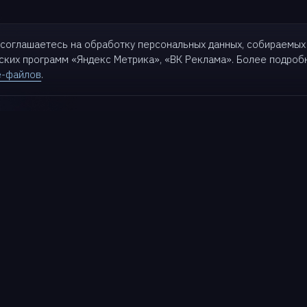
ы соглашаетесь на обработку персональных данных, собираемых
еских программ «Яндекс Метрика»,
«ВК Реклама». Более подро
e-файлов
.
кты
Для бизнеса
Партнерам
Решения
Партнеры
t
Кейсы
Стать партнером
Партнерский портал
k
База знаний
Поддержка
Матрица совместимости
t
Блог
Документация
ive
Wiki
Техподдержка
d AI
Roadmap
Портал заказчика
Релизы
Обучение