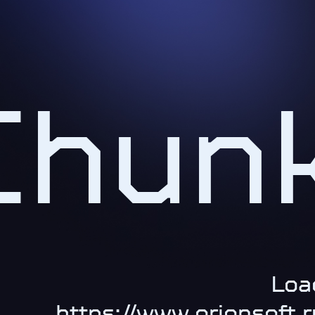
Chun
Loa
https://www.orionsoft