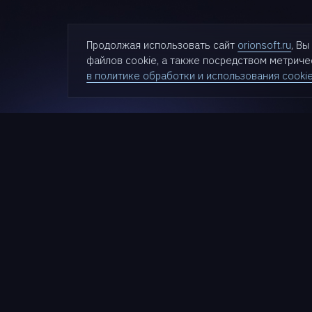
Продолжая использовать сайт
orionsoft.ru
, В
файлов cookie, а также посредством метрич
в политике обработки и использования cooki
Проду
zVirt
SDN zVir
Nova
Cloudlin
Termit
+7 (499) 281-90-03
StarVaul
HyperDr
info@orionsoft.ru
StarGuar