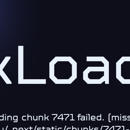
kLoad
ding chunk 7471 failed. (miss
.ru/_next/static/chunks/747