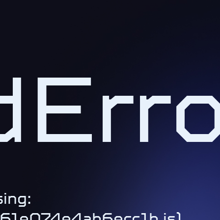
Erro
ing:
1-61e074e4ab6ecc1b.js)