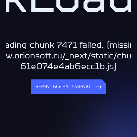
oading chunk 7471 failed. (missin
www.orionsoft.ru/_next/static/chu
61e074e4ab6ecc1b.js)
ВЕРНУТЬСЯ НА ГЛАВНУЮ