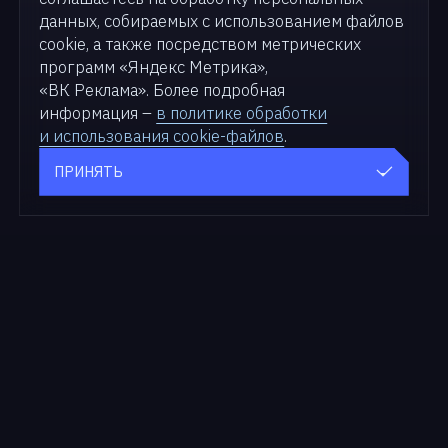
данных, собираемых с использованием файлов
cookie, а также посредством метрических
программ «Яндекс Метрика»,
«ВК Реклама». Более подробная
информация –
в политике обработки
и использования cookie-файлов
.
ПРИНЯТЬ
Продукты
Для бизнеса
zVirt
Решения
SDN zVirt
Кейсы