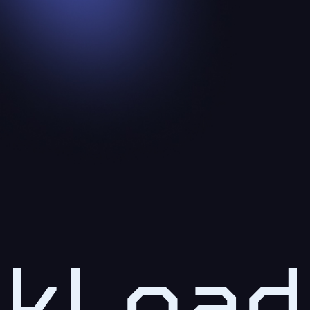
kLoad