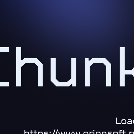
Chun
Loa
https://www.orionsoft