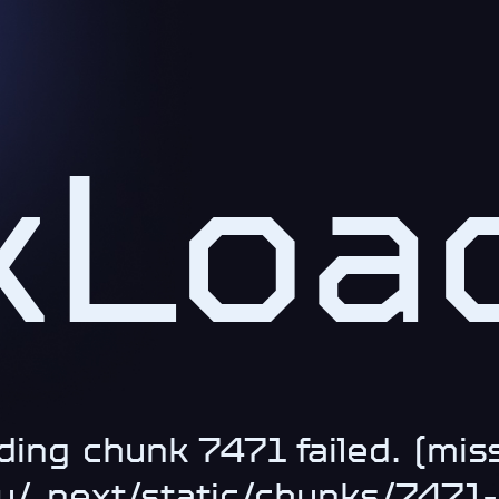
kLoad
ding chunk 7471 failed. (miss
.ru/_next/static/chunks/747