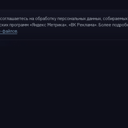
ы соглашаетесь на обработку персональных данных, собираемых
еских программ «Яндекс Метрика»,
«ВК Реклама». Более подро
e-файлов
.
кты
Для бизнеса
Партнерам
Решения
Партнеры
t
Кейсы
Стать партнером
Партнерский портал
k
База знаний
Поддержка
Матрица совместимости
t
Блог
Документация
ive
Wiki
Техподдержка
d AI
Roadmap
Портал заказчика
Релизы
Обучение