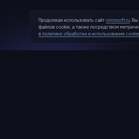
Продолжая использовать сайт
orionsoft.ru
, В
файлов cookie, а также посредством метрич
в политике обработки и использования cooki
Проду
zVirt
SDN zVir
Nova
Cloudlin
Termit
+7 (499) 281-90-03
StarVaul
HyperDr
info@orionsoft.ru
StarGuar