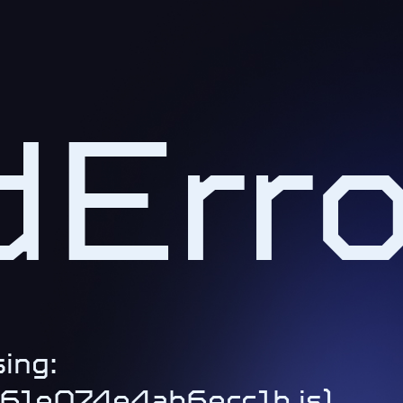
Erro
ing:
1-61e074e4ab6ecc1b.js)