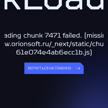
oading chunk 7471 failed. (missin
www.orionsoft.ru/_next/static/chu
61e074e4ab6ecc1b.js)
ВЕРНУТЬСЯ НА ГЛАВНУЮ