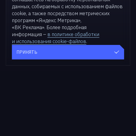
данных, собираемых с использованием файлов
cookie, а также посредством метрических
программ «Яндекс Метрика»,
«ВК Реклама». Более подробная
информация –
в политике обработки
и использования cookie-файлов
.
ПРИНЯТЬ
Продукты
Для бизнеса
zVirt
Решения
SDN zVirt
Кейсы