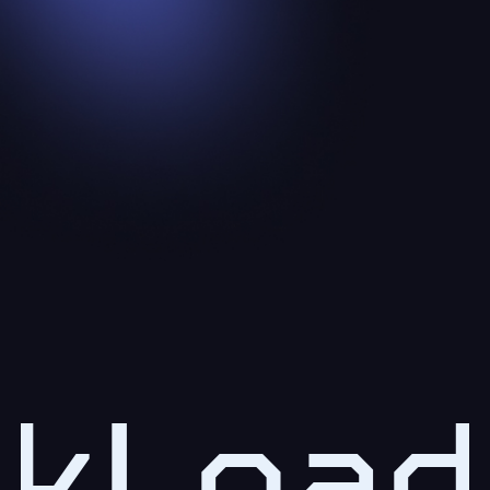
kLoad