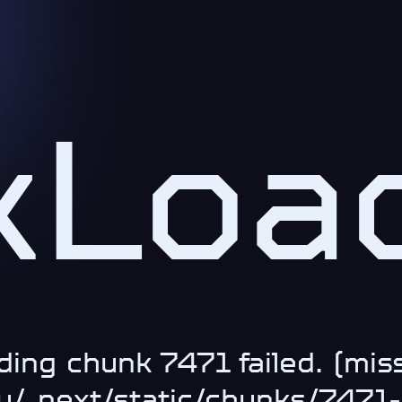
kLoad
ding chunk 7471 failed. (miss
.ru/_next/static/chunks/747