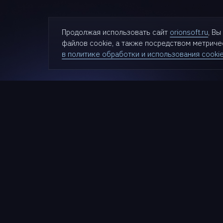
Продолжая использовать сайт
orionsoft.ru
, В
файлов cookie, а также посредством метрич
в политике обработки и использования cooki
Проду
zVirt
SDN zVir
Nova
Cloudlin
Termit
+7 (499) 281-90-03
StarVaul
HyperDr
info@orionsoft.ru
StarGuar