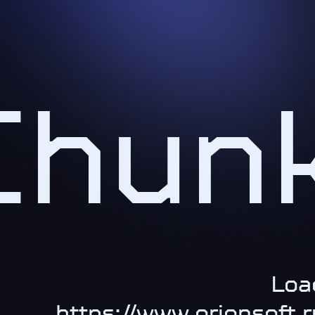
Chun
Loa
https://www.orionsoft