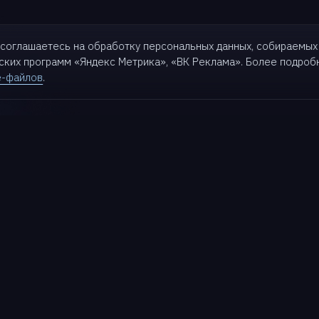
ы соглашаетесь на обработку персональных данных, собираемых
еских программ «Яндекс Метрика»,
«ВК Реклама». Более подро
e-файлов
.
кты
Для бизнеса
Партнерам
Решения
Партнеры
t
Кейсы
Стать партнером
Партнерский портал
k
База знаний
Поддержка
Матрица совместимости
t
Блог
Документация
ive
Wiki
Техподдержка
d AI
Roadmap
Портал заказчика
Релизы
Обучение