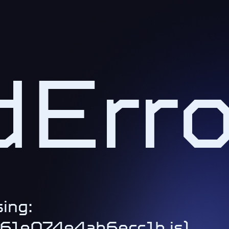
Erro
ing:
1-61e074e4ab6ecc1b.js)