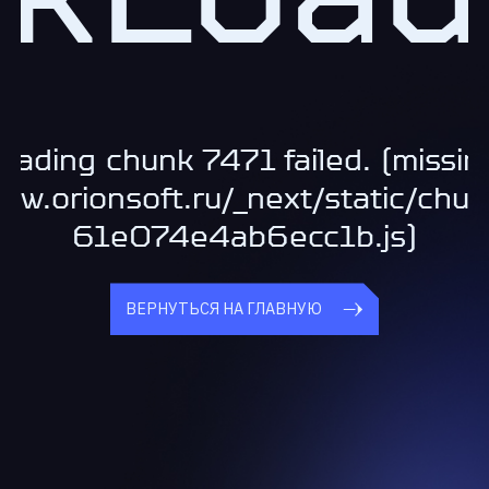
oading chunk 7471 failed. (missin
www.orionsoft.ru/_next/static/chu
61e074e4ab6ecc1b.js)
ВЕРНУТЬСЯ НА ГЛАВНУЮ