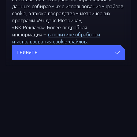
данных, собираемых с использованием файлов
cookie, а также посредством метрических
программ «Яндекс Метрика»,
«ВК Реклама». Более подробная
информация –
в политике обработки
и использования cookie-файлов
.
ПРИНЯТЬ
Продукты
Для бизнеса
zVirt
Решения
SDN zVirt
Кейсы