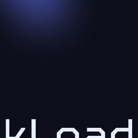
kLoad