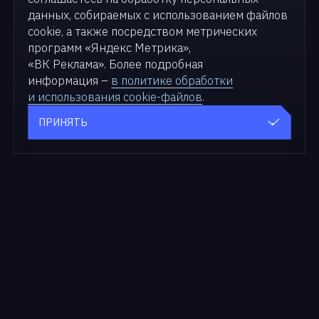
данных, собираемых с использованием файлов
cookie, а также посредством метрических
программ «Яндекс Метрика»,
«ВК Реклама». Более подробная
информация –
в политике обработки
и использования cookie-файлов
.
ПРИНЯТЬ
Продукты
Для бизнеса
zVirt
Решения
SDN zVirt
Кейсы