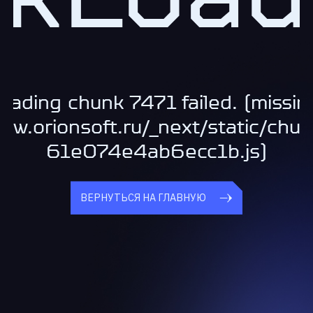
oading chunk 7471 failed. (missin
www.orionsoft.ru/_next/static/chu
61e074e4ab6ecc1b.js)
ВЕРНУТЬСЯ НА ГЛАВНУЮ