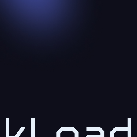
kLoad