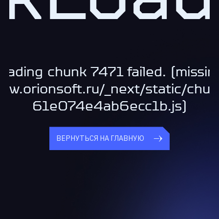
oading chunk 7471 failed. (missin
www.orionsoft.ru/_next/static/chu
61e074e4ab6ecc1b.js)
ВЕРНУТЬСЯ НА ГЛАВНУЮ