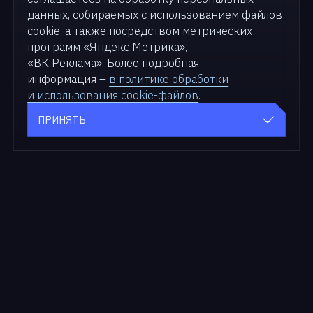
данных, собираемых с использованием файлов
cookie, а также посредством метрических
программ «Яндекс Метрика»,
«ВК Реклама». Более подробная
информация –
в политике обработки
и использования cookie-файлов
.
ПРИНЯТЬ
Продукты
Для бизнеса
zVirt
Решения
SDN zVirt
Кейсы