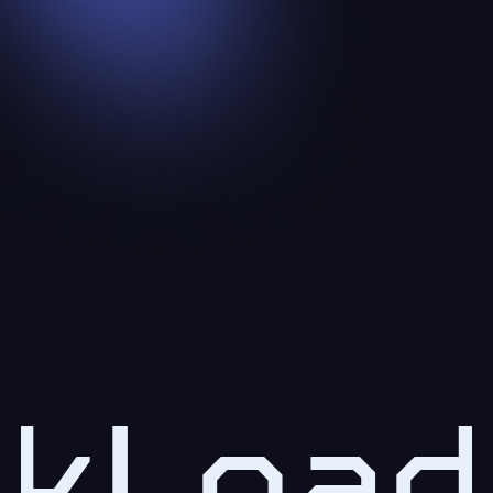
kLoad