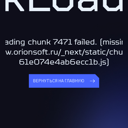
oading chunk 7471 failed. (missin
www.orionsoft.ru/_next/static/chu
61e074e4ab6ecc1b.js)
ВЕРНУТЬСЯ НА ГЛАВНУЮ