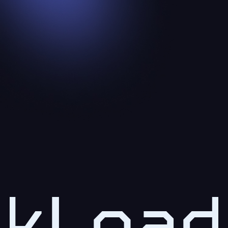
kLoad