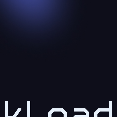
kLoad