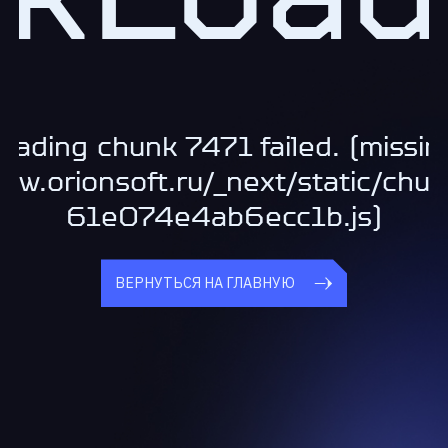
oading chunk 7471 failed. (missin
www.orionsoft.ru/_next/static/chu
61e074e4ab6ecc1b.js)
ВЕРНУТЬСЯ НА ГЛАВНУЮ