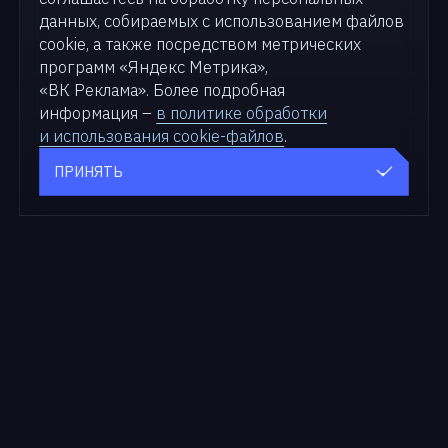
данных, собираемых с использованием файлов
cookie, а также посредством метрических
программ «Яндекс Метрика»,
«ВК Реклама». Более подробная
информация –
в политике обработки
и использования cookie-файлов
.
ПРИНЯТЬ
Продукты
Для бизнеса
zVirt
Решения
SDN zVirt
Кейсы