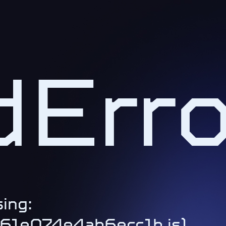
Erro
ing:
1-61e074e4ab6ecc1b.js)