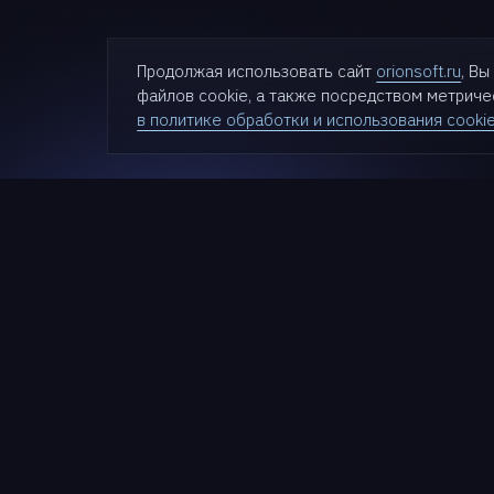
Продолжая использовать сайт
orionsoft.ru
, В
файлов cookie, а также посредством метрич
в политике обработки и использования cooki
Проду
zVirt
SDN zVir
Nova
Cloudlin
Termit
+7 (499) 281-90-03
StarVaul
HyperDr
info@orionsoft.ru
StarGuar