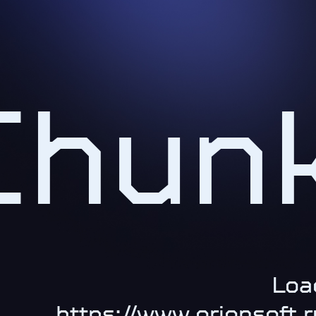
Chun
Loa
https://www.orionsoft