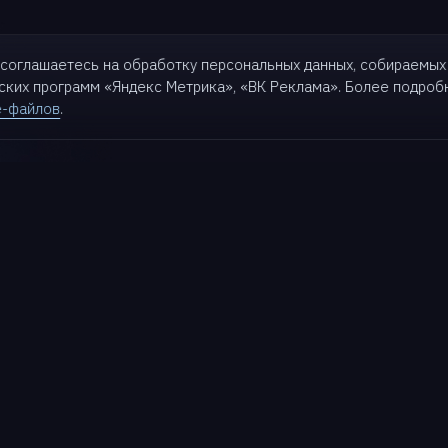
ы соглашаетесь на обработку персональных данных, собираемых
еских программ «Яндекс Метрика»,
«ВК Реклама». Более подро
e-файлов
.
кты
Для бизнеса
Партнерам
Решения
Партнеры
t
Кейсы
Стать партнером
Партнерский портал
k
База знаний
Поддержка
Матрица совместимости
t
Блог
Документация
ive
Wiki
Техподдержка
d AI
Roadmap
Портал заказчика
Релизы
Обучение