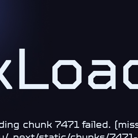
kLoad
ding chunk 7471 failed. (miss
.ru/_next/static/chunks/747