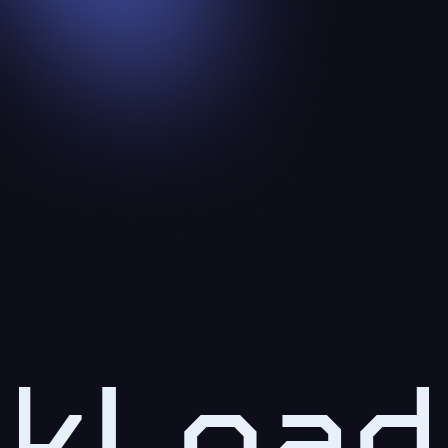
kLoad