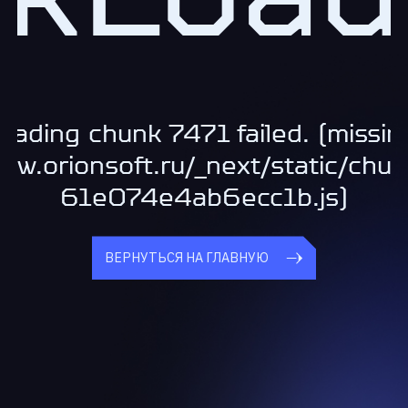
oading chunk 7471 failed. (missin
www.orionsoft.ru/_next/static/chu
61e074e4ab6ecc1b.js)
ВЕРНУТЬСЯ НА ГЛАВНУЮ