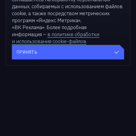
данных, собираемых с использованием файлов
cookie, а также посредством метрических
программ «Яндекс Метрика»,
«ВК Реклама». Более подробная
информация –
в политике обработки
и использования cookie-файлов
.
ПРИНЯТЬ
Продукты
Для бизнеса
zVirt
Решения
SDN zVirt
Кейсы